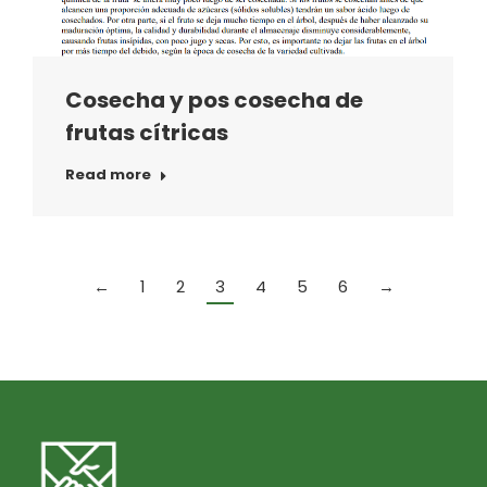
Cosecha y pos cosecha de
frutas cítricas
Read more
←
1
2
3
4
5
6
→