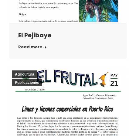
El Pejibaye
Read more
Agricultura
MAY
21
Publicaciones