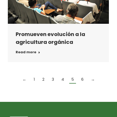
Promueven evolución a la
agricultura orgánica
Read more
←
1
2
3
4
5
6
→