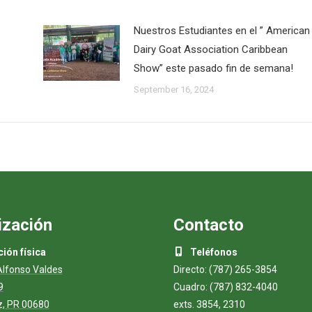
Nuestros Estudiantes en el ” American
Dairy Goat Association Caribbean
Show” este pasado fin de semana!
September 16, 2024
ización
Contacto
ión física
Teléfonos
Alfonso Valdes
Directo: (787) 265-3854
9
Cuadro: (787) 832-4040
, PR 00680
exts. 3854, 2310