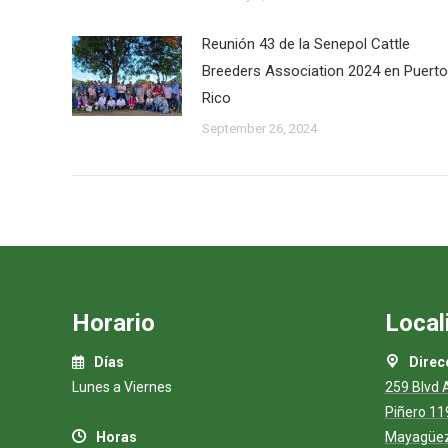
Reunión 43 de la Senepol Cattle
Breeders Association 2024 en Puerto
Rico
September 26, 2024
Horario
Local
Días
Direcc
Lunes a Viernes
259 Blvd 
Piñero 11
Horas
Mayagüez