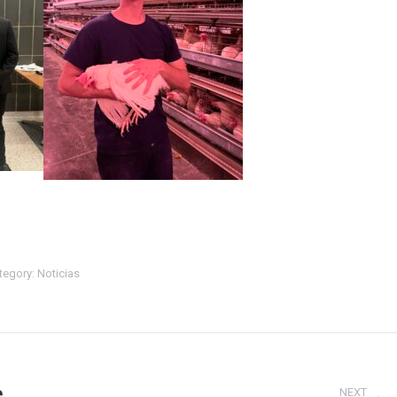
tegory:
Noticias
e
NEXT