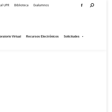
Search:
tal UPR
Biblioteca
Exalumnos
Facebook
page
os
Solicitudes
opens
in
new
oratorio Virtual
Recursos Electrónicos
Solicitudes
window