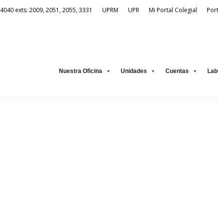
-4040 exts: 2009, 2051, 2055, 3331
UPRM
UPR
Mi Portal Colegial
Por
Unidades
Cuentas
Laboratorio Virtual
Recursos Electrónic
Nuestra Oficina
Unidades
Cuentas
Lab