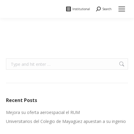
Institutional
Search
Search:
Search:
Recent Posts
Mejora su oferta aeroespacial el RUM
Universitarios del Colegio de Mayagüez apuestan a su ingenio