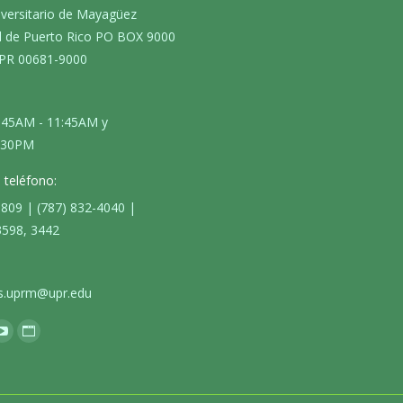
iversitario de Mayagüez
d de Puerto Rico PO BOX 9000
PR 00681-9000
7:45AM - 11:45AM y
4:30PM
teléfono:
3809 | (787) 832-4040 |
3598, 3442
s.uprm@upr.edu
os en:
k
YouTube
Sitio
e
page
web
ns
opens
page