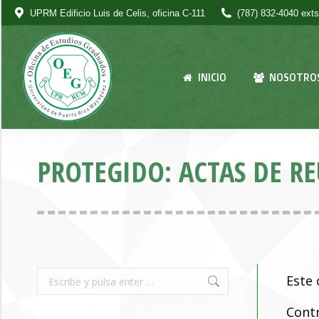
UPRM Edificio Luis de Celis, oficina C-111
(787) 832-4040 exts
INICIO
NOSOTRO
PROTEGIDO: ACTAS DE R
Buscar:
Este 
Cont