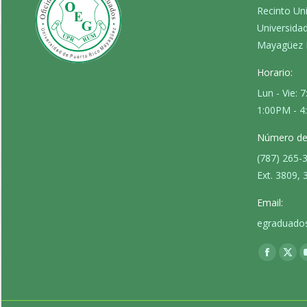
Recinto Un
Universida
Mayagüez 
Horario:
Lun - Vie: 
1:00PM - 
Número de 
(787) 265-
Ext. 3809, 
Email:
egraduado
Encuéntran
Faceboo
X
page
pag
opens
ope