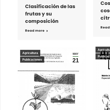
Cos
Clasificación de las
cos
frutas y su
cít
composición
Read
Read more
Agricult
Agricultura
MAY
Publicac
21
Publicaciones