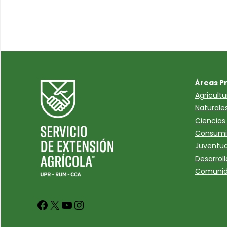
Áreas P
Agricult
Naturale
Ciencias 
Consumi
Juventud
Desarroll
Comuni
Facebook
X
YouTube
Instagram