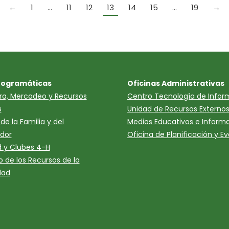
←
1
…
11
12
13
14
15
…
19
→
rogramáticas
Oficinas Administrativas
ura, Mercadeo y Recursos
Centro Tecnología de Infor
s
Unidad de Recursos Externo
de la Familia y del
Medios Educativos e Inform
dor
Oficina de Planificación y E
 y Clubes 4-H
o de los Recursos de la
dad