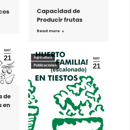
Capacidad de
icos
Producir frutas
Read more
MAY
21
Agricultura
MAY
21
Publicaciones
a de
s en