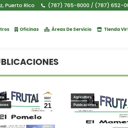
, Puerto Rico
(787) 765-8000 / (787) 652-0
tros
Oficinas
Áreas De Servicio
Tienda Vir
BLICACIONES
ura
Agricultura
MAY
21
iones
Publicaciones