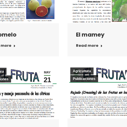
El mamey
Pomelo
Read more
 more
Agricultura
ura
MAY
21
Publicaciones
iones