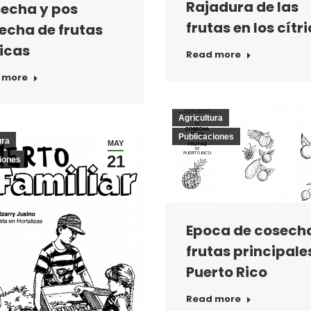
Rajadura de las
echa y pos
frutas en los cítr
echa de frutas
ricas
Read more
 more
Agricultura
Publicaciones
ura
MAY
21
iones
Epoca de cosech
frutas principale
Puerto Rico
Read more