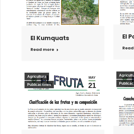
El 
El Kumquats
Read
Read more
Agricult
Agricultura
MAY
21
Publicac
Publicaciones