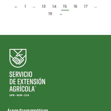
←
1
…
13
14
15
16
17
…
19
→
Áreas Programáticas