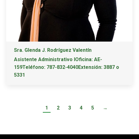
Sra. Glenda J. Rodríguez Valentín
Asistente Administrativo IOficina: AE-
159Teléfono: 787-832-4040Extensión: 3887 o
5331
1
2
3
4
5
→