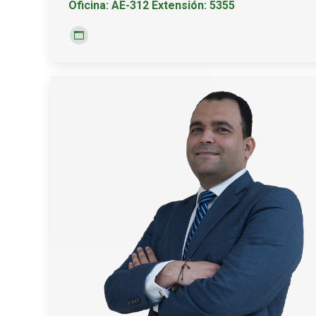
Oficina: AE-312 Extensión: 5355
Personal
blog
/
website