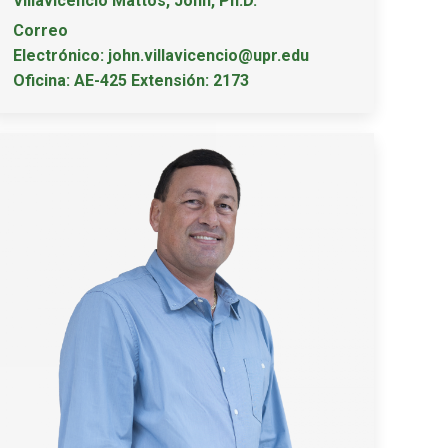
Villavicencio Mattos, John, Ph.D.
Correo
Electrónico: john.villavicencio@upr.edu
Oficina: AE-425 Extensión: 2173