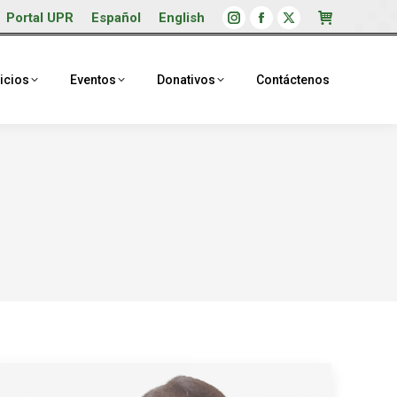
Portal UPR
Español
English
Instagram
Facebook
X
page
page
page
opens
opens
opens
icios
Eventos
Donativos
Contáctenos
in
in
in
new
new
new
window
window
window