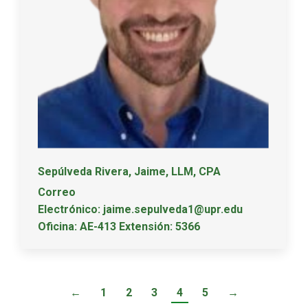
Sepúlveda Rivera, Jaime, LLM, CPA
Correo
Electrónico: jaime.sepulveda1@upr.edu
Oficina: AE-413 Extensión: 5366
←
1
2
3
4
5
→