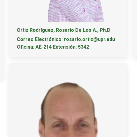
Ortiz Rodríguez, Rosario De Los A., Ph.D
Correo Electrónico: rosario.ortiz@upr.edu
Oficina: AE-214 Extensión: 5342