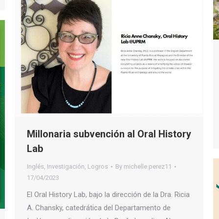
Millonaria subvención al Oral History
Lab
Inglés
,
Investigación
,
Logros
By
michelle.perez11
17/04/2023
El Oral History Lab, bajo la dirección de la Dra. Ricia
A. Chansky, catedrática del Departamento de