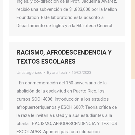
Inglés, y co-dirección de la Prof. Jaquelina Alvarez,
recibió una subvención de $1,833,000 por la Mellon
Foundation. Este laboratorio está adscrito al
Departamento de Ingles y a la Biblioteca General.
RACISMO, AFRODESCENDENCIA Y
TEXTOS ESCOLARES
Uncategorized
By
arci tech
15/02/2023
En conmemoración del 150 aniversario de la
abolición de la esclavitud en Puerto Rico, los
cursos SOCI 4006: Introducción a los estudios
afropuertorriqueños y ESCH 6007: Teoría crítica de
la raza le invitan a usted y a sus estudiantes a la
charla: RACISMO, AFRODESCENDENCIA Y TEXTOS
ESCOLARES: Apuntes para una educación