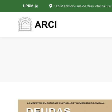
UPRM
UPRM Edificio Luis de Celis, oficina 306