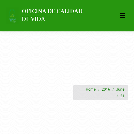
OFICINA DE CALIDAD
DE VIDA
Daily Archives:
June 21,
You are here:
Home
2016
June
2016
21