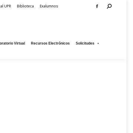
Search:
tal UPR
Biblioteca
Exalumnos
Facebook
page
os
Solicitudes
opens
in
new
oratorio Virtual
Recursos Electrónicos
Solicitudes
window