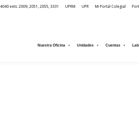
-4040 exts: 2009, 2051, 2055, 3331
UPRM
UPR
Mi Portal Colegial
Por
Unidades
Cuentas
Laboratorio Virtual
Recursos Electrónic
Nuestra Oficina
Unidades
Cuentas
Lab