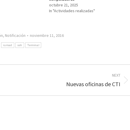
octubre 21, 2025
In "Actividades realizadas"
ón
,
Notificación
noviembre 11, 2016
rumad
ssh
Terminal
NEXT
Next
Nuevas oficinas de CTI
post: