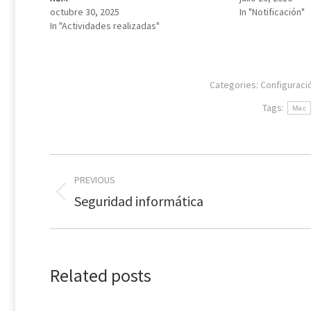
octubre 30, 2025
In "Notificación"
In "Actividades realizadas"
Categories:
Configuraci
Tags:
Mac
Post
PREVIOUS
navigation
Previous
Seguridad informática
post:
Related posts