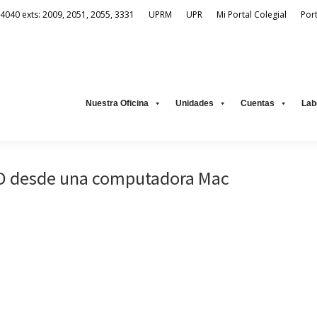
-4040 exts: 2009, 2051, 2055, 3331
UPRM
UPR
Mi Portal Colegial
Por
Unidades
Cuentas
Laboratorio Virtual
Recursos Electrónic
Nuestra Oficina
Unidades
Cuentas
Lab
AD desde una computadora Mac