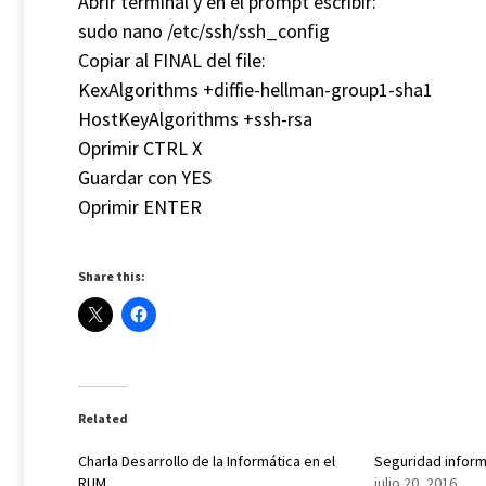
Abrir terminal y en el prompt escribir:
sudo nano /etc/ssh/ssh_config
Copiar al FINAL del file:
KexAlgorithms +diffie-hellman-group1-sha1
HostKeyAlgorithms +ssh-rsa
Oprimir CTRL X
Guardar con YES
Oprimir ENTER
Share this:
Related
Charla Desarrollo de la Informática en el
Seguridad inform
RUM
julio 20, 2016