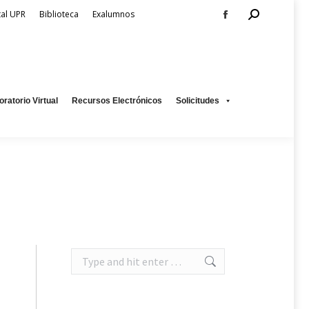
Search:
tal UPR
Biblioteca
Exalumnos
Facebook
page
os
Solicitudes
opens
in
new
oratorio Virtual
Recursos Electrónicos
Solicitudes
window
Search: