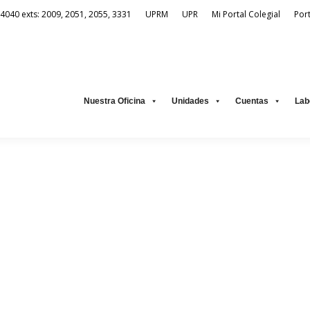
-4040 exts: 2009, 2051, 2055, 3331
UPRM
UPR
Mi Portal Colegial
Por
Unidades
Cuentas
Laboratorio Virtual
Recursos Electrónic
Nuestra Oficina
Unidades
Cuentas
Lab