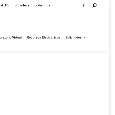
Search:
tal UPR
Biblioteca
Exalumnos
Facebook
page
os
Solicitudes
opens
in
new
oratorio Virtual
Recursos Electrónicos
Solicitudes
window