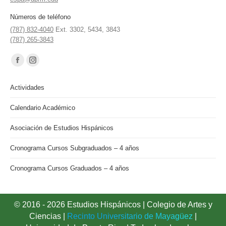
Números de teléfono
(787) 832-4040
Ext. 3302, 5434, 3843
(787) 265-3843
Find us on:
Facebook
Instagram
page
page
Actividades
opens
opens
in
in
Calendario Académico
new
new
Asociación de Estudios Hispánicos
window
window
Cronograma Cursos Subgraduados – 4 años
Cronograma Cursos Graduados – 4 años
© 2016 - 2026 Estudios Hispánicos |
Colegio de Artes y
Ciencias
|
Recinto Universitario de Mayagüez
|