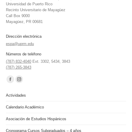
Universidad de Puerto Rico
Recinto Universitario de Mayagüez
Call Box 9000
Mayagüez, PR 00681
Dirección electrónica
espa@uprm.edu
Números de teléfono
(787) 832-4040
Ext. 3302, 5434, 3843
(787) 265-3843
Find us on:
Facebook
Instagram
page
page
Actividades
opens
opens
in
in
Calendario Académico
new
new
Asociación de Estudios Hispánicos
window
window
Cronograma Cursos Subgraduados – 4 años