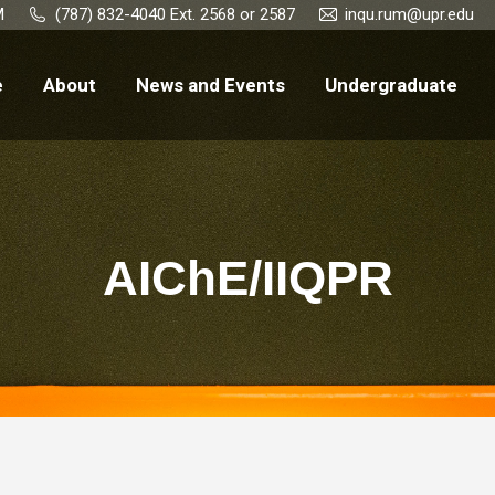
M
(787) 832-4040 Ext. 2568 or 2587
inqu.rum@upr.edu
e
About
News and Events
Undergraduate
AIChE/IIQPR