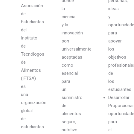
donde
personas,
Asociación
la
ideas
de
ciencia
y
Estudiantes
y la
oportunidad
del
innovación
para
Instituto
son
apoyar
de
universalmente
los
Tecnólogos
aceptadas
objetivos
de
como
profesionale
Alimentos
esencial
de
(IFTSA)
para
los
es
un
estudiantes
una
suministro
Desarrollar:
organización
de
Proporcionar
global
alimentos
oportunidad
de
seguro,
para
estudiantes
nutritivo
el