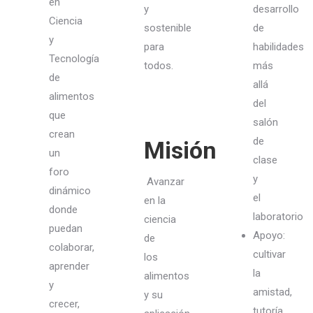
en
y
desarrollo
Ciencia
sostenible
de
y
para
habilidades
Tecnología
todos.
más
de
allá
alimentos
del
que
salón
crean
de
Misión
un
clase
foro
y
Avanzar
dinámico
el
en la
donde
laboratorio
ciencia
puedan
Apoyo:
de
colaborar,
cultivar
los
aprender
la
alimentos
y
amistad,
y su
crecer,
tutoría