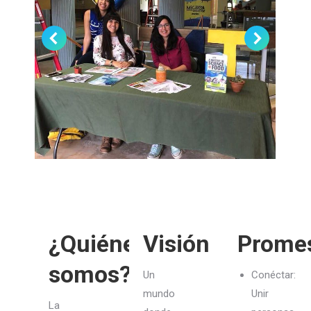
¿Quiénes
Visión
Prome
somos?
Un
Conéctar:
mundo
Unir
La