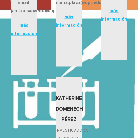
Email:
maria.plaza@upr.edu
janitza.saavedra@upr.edu
más
más
información…
más
información…
información…
KATHERINE
DOMENECH
PÉREZ
INVESTIGADORA