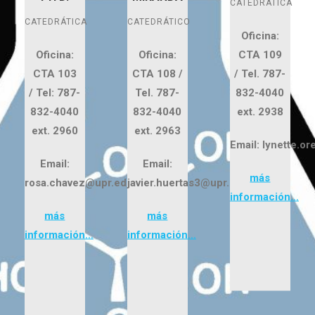
CATEDRÁTICA
CATEDRÁTICA
CATEDRÁTICO
Oficina:
Oficina:
Oficina:
CTA 109
CTA 103
CTA 108 /
/
Tel. 787-
/
Tel: 787-
Tel. 787-
832-4040
832-4040
832-4040
ext. 2938
ext. 2960
ext. 2963
Email: lynette.o
Email:
Email:
más
rosa.chavez@upr.edu
javier.huertas3@upr.edu
información…
más
más
información…
información…