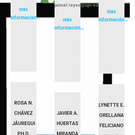
jaimel.reyes@upr.edu
más
mas
información…
más
información…
información…
ROSA N.
LYNETTE E.
CHÁVEZ
JAVIER A.
ORELLANA
JÁUREGUI
HUERTAS
FELICIANO
PH D.
MIRANDA