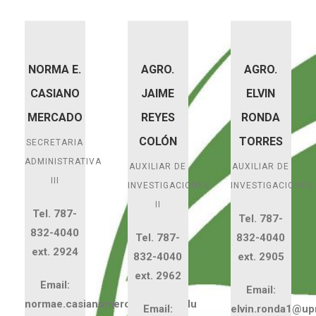
NORMA E.
AGRO.
AGRO.
CASIANO
JAIME
ELVIN
MERCADO
REYES
RONDA
COLÓN
TORRES
SECRETARIA
ADMINISTRATIVA
AUXILIAR DE
AUXILIAR DE
III
INVESTIGACIONES
INVESTIGACIONES
II
Tel. 787-
Tel. 787-
832-4040
Tel. 787-
832-4040
ext. 2924
832-4040
ext. 2905
ext. 2962
Email:
Email:
normae.casianomercado@upr.edu
Email:
elvin.ronda1@up