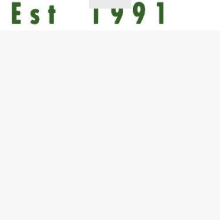
© 2008 - 2026 CITA |
Colegio de Ciencias Agrícolas
|
Recinto
Universitario de Mayagüez
|
Universidad de Puerto Rico
. Todos los
derechos reservados.
Ciencia y Tecnología de Alimentos