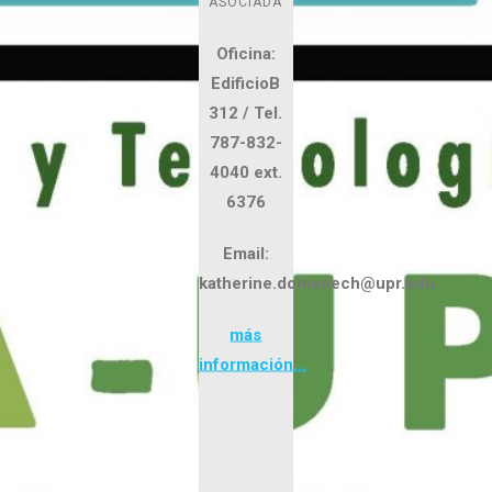
ASOCIADA
Oficina:
EdificioB
312 / Tel.
787-832-
4040 ext.
6376
Email:
katherine.domenech@upr.edu
más
información…