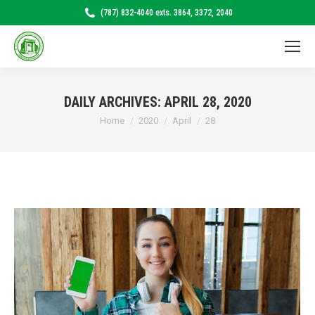
(787) 832-4040 exts. 3864, 3372, 2040
DAILY ARCHIVES:
APRIL 28, 2020
Home
2020
April
28
You are here: