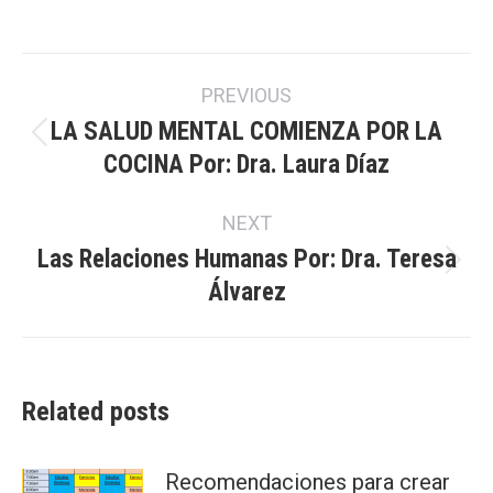
on
on
on
on
Facebook
X
Pinterest
LinkedIn
Post
PREVIOUS
navigation
LA SALUD MENTAL COMIENZA POR LA
Previous
COCINA Por: Dra. Laura Díaz
post:
NEXT
Las Relaciones Humanas Por: Dra. Teresa
Next
Álvarez
post:
Related posts
Recomendaciones para crear