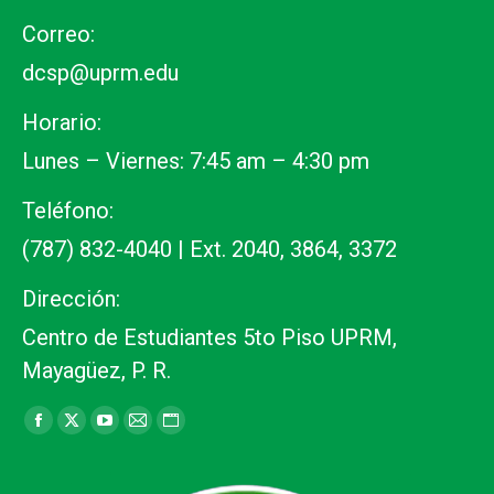
Correo:
dcsp@uprm.edu
Horario:
Lunes – Viernes: 7:45 am – 4:30 pm
Teléfono:
(787) 832-4040 | Ext. 2040, 3864, 3372
Dirección:
Centro de Estudiantes 5to Piso UPRM,
Mayagüez, P. R.
Find us on:
Facebook
X
YouTube
Mail
Website
page
page
page
page
page
opens
opens
opens
opens
opens