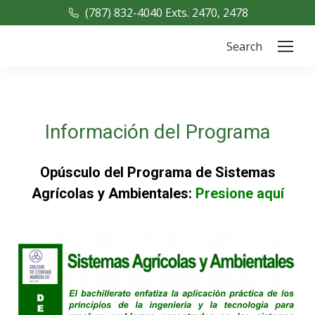
(787) 832-4040 Exts. 2470, 2478
Search
Search:
Información del Programa
Opúsculo del Programa de Sistemas
Agrícolas y Ambientales:
Presione aquí