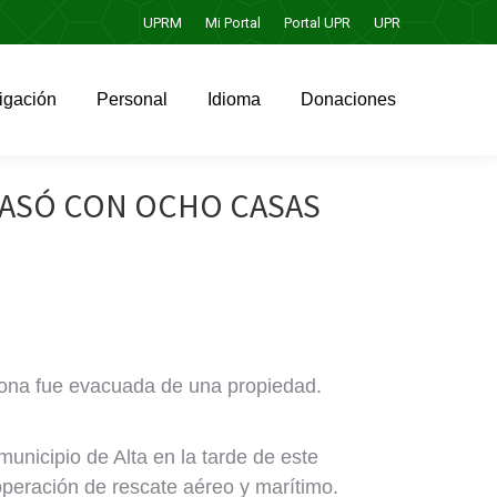
UPRM
Mi Portal
Portal UPR
UPR
igación
Personal
Idioma
Donaciones
igación
Personal
Idioma
Donaciones
RASÓ CON OCHO CASAS
sona fue evacuada de una propiedad.
unicipio de Alta en la tarde de este
operación de rescate aéreo y marítimo.