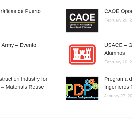
ráficas de Puerto
CAOE Oport
February 20, 
S Army – Evento
USACE – GS
Alumnos
February 10, 
truction Industry for
Programa de
e – Materials Reuse
Ingenieros 
January 27, 2