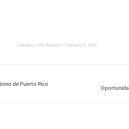
Category:
CRC Espanol
February 5, 2021
sismo de Puerto Rico
Oportunidad
Next
post: