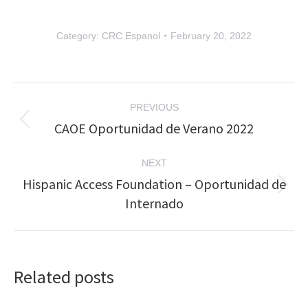
Category:
CRC Espanol
February 20, 2022
Post
PREVIOUS
navigation
CAOE Oportunidad de Verano 2022
Previous
post:
NEXT
Hispanic Access Foundation – Oportunidad de
Next
Internado
post:
Related posts