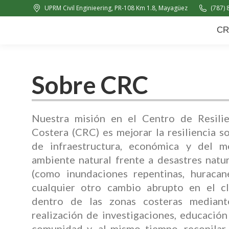
UPRM Civil Enginieering, PR-108 Km 1.8, Mayagüez
(787) 
CRC
About Us
News
CR
Sobre CRC
Nuestra misión en el Centro de Resilie
Costera (CRC) es mejorar la resiliencia so
de infraestructura, económica y del m
ambiente natural frente a desastres natu
(como inundaciones repentinas, huracan
cualquier otro cambio abrupto en el cl
dentro de las zonas costeras mediant
realización de investigaciones, educación
comunidad y, al mismo tiempo, recopilar