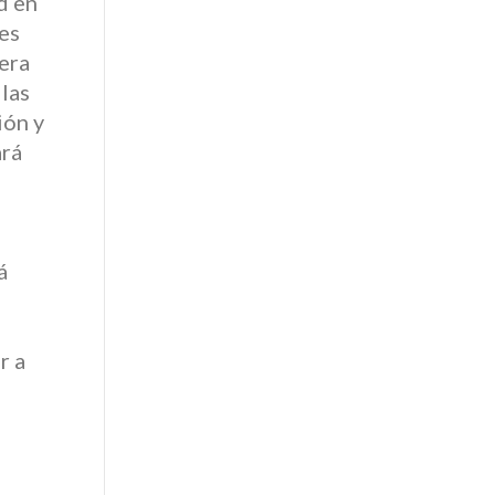
d en
es
era
las
ión y
ará
e
á
r a