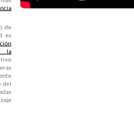
ncia
o de
d es
ción
 la
tivo
teras
ente
o del
sadas
zaje