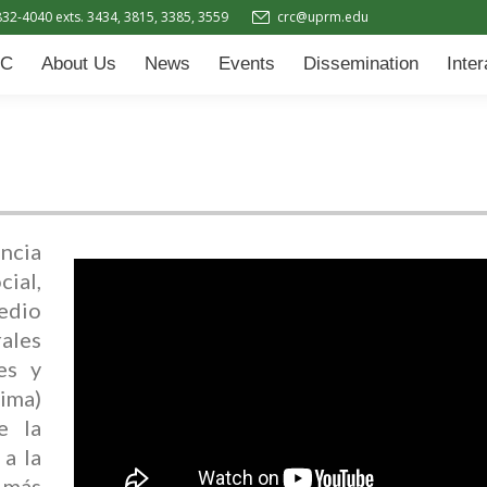
832-4040 exts. 3434, 3815, 3385, 3559
crc@uprm.edu
Events
Dissemination
Interactive Learning Hub (IL
C
About Us
News
Events
Dissemination
Inte
ncia
cial,
edio
rales
es y
ima)
e la
 a la
 más