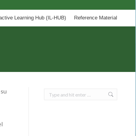
-HUB)
Reference Material
ractive Learning Hub (IL-HUB)
Reference Material
 su
Search:
el