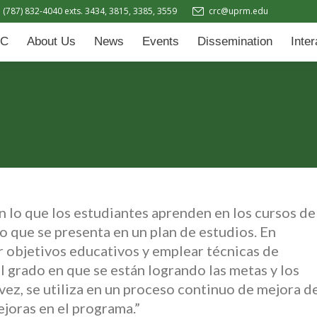
(787) 832-4040 exts. 3434, 3815, 3385, 3559
crc@uprm.edu
Events
Dissemination
Interactive Learning Hub (IL
C
About Us
News
Events
Dissemination
Inte
 lo que los estudiantes aprenden en los cursos de
o que se presenta en un plan de estudios. En
r objetivos educativos y emplear técnicas de
l grado en que se están logrando las metas y los
 vez, se utiliza en un proceso continuo de mejora d
joras en el programa.”