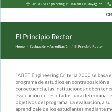
UPRM Civil Enginieering, PR-108 Km 1.8, Mayagüez
CRC
About Us
News
CR
El Principio Rector
You are here:
Home
Evaluación y Acreditación
El Principio Rector
“
ABET Engineering Criteria 2000 se basa en
programa de estudios en contraposición a l
consecuencia, las instituciones deben tene
evaluación de resultados para determinar e
objetivos del programa. La evaluación, a su
aprendizaje de los estudiantes mediante me