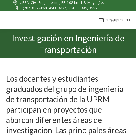
UPRM Civil Enginieering, PR-108 Km 1.8, Mayagüez
(787) 832-4040 exts. 3434, 3815, 3385, 3559
crc@uprm.edu
Investigación en Ingeniería de
You are here:
Transportación
Los docentes y estudiantes
graduados del grupo de ingeniería
de transportación de la UPRM
participan en proyectos que
abarcan diferentes áreas de
investigación. Las principales áreas