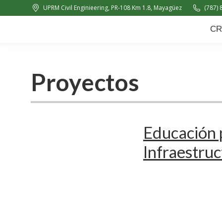
UPRM Civil Enginieering, PR-108 Km 1.8, Mayagüez
(787) 
CRC
About Us
News
CR
Proyectos
Educación p
Infraestru