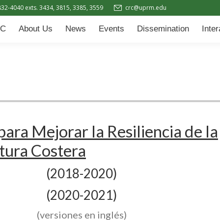
832-4040 exts. 3434, 3815, 3385, 3559
crc@uprm.edu
Events
Dissemination
Interactive Learning Hub (IL
C
About Us
News
Events
Dissemination
Inte
ara Mejorar la Resiliencia de la
ctura Costera
(2018-2020)
(2020-2021)
(versiones en inglés)