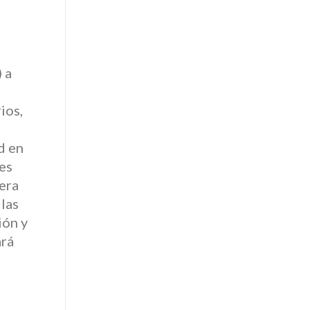
 a
ios,
d en
es
era
las
ión y
ará
e