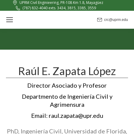
UPRM Civil Enginieering, PR-108 Km 1.8, Mayagüez
(787) 832-4040 exts. 3434, 3815, 3385, 3559
crc@uprm.edu
Raúl E. Zapata López
Director Asociado y Profesor
Departmento de Ingeniería Civil y
Agrimensura
Email: raul.zapata@upr.edu
PhD, Ingeniería Civil, Universidad de Florida,