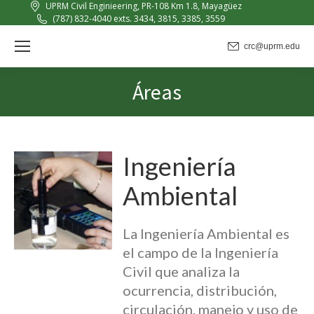
UPRM Civil Enginieering, PR-108 Km 1.8, Mayagüez
(787) 832-4040 exts. 3434, 3815, 3385, 3559
crc@uprm.edu
Áreas
You are here:
Ingeniería
Ambiental
La Ingeniería Ambiental es
el campo de la Ingeniería
Civil que analiza la
ocurrencia, distribución,
circulación, manejo y uso de