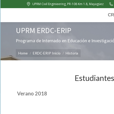
UPRM Civil Enginieering, PR-108 Km 1.8, Mayagüez
CRC
About Us
News
CR
UPRM ERDC-ERIP
Programa de Internado en Educación e Investigaci
You are here:
Home
ERDC-ERIP Inicio
Historia
Estudiantes
Verano 2018