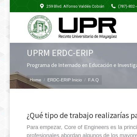
259 Blvd. Alfonso Valdés Cobián
(787)-832
UPRM ERDC-ERIP
Programa de Internado en Educación e Investig
You are here:
Home
ERDC-ERIP Inicio
F.A.Q
¿Qué tipo de trabajo realizarías p
Para empezar, Core of Engineers es la princi
profesionales abordan algunos de los mayores 