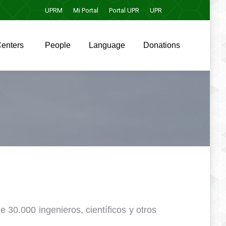
UPRM
Mi Portal
Portal UPR
UPR
s
People
Language
Donations
enters
People
Language
Donations
 30.000 ingenieros, científicos y otros