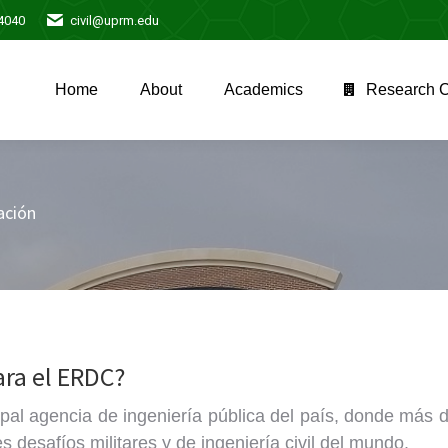
-4040
civil@uprm.edu
Home
About
Academics
Research Center
Home
About
Academics
Research C
ación
ara el ERDC?
pal agencia de ingeniería pública del país, donde más de
desafíos militares y de ingeniería civil del mundo.