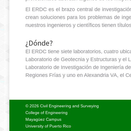
El ERDC es el brazo central de investigación
crean soluciones para los problemas de ingen
nuestros ingenieros y científicos tienen títu
¿Dónde?
El ERDC tiene siete laboratorios, cuatro ubic
Laboratorio de Geotecnia y Estructuras y el 
Laboratorio de Investigación de Ingeniería d
Regiones Frías y uno en Alexandria VA, el Ce
© 2026 Civil Engineering and Surveying
College of Engineering
Mayagüez Campus
University of Puerto Rico