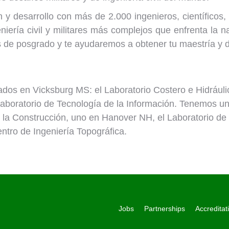
 y desarrollo con más de 2.000 ingenieros, científicos,
iería civil y militares más complejos que enfrenta la n
los de posgrado y te ayudaremos a obtener tu maestría y 
ados en Vicksburg MS: el Laboratorio Costero e Hidráulic
Laboratorio de Tecnología de la Información. Tenemos un
e la Construcción, uno en Hanover NH, el Laboratorio de 
ntro de Ingeniería Topográfica.
Jobs
Partnerships
Accreditat