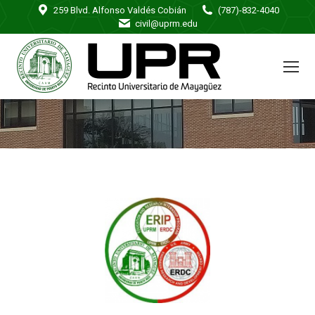
259 Blvd. Alfonso Valdés Cobián
(787)-832-4040
civil@uprm.edu
You are here: