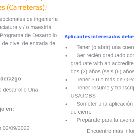
s (Carreteras)!
epcionales de ingeniería
ciatura y / o maestría
l Programa de Desarrollo
Aplicantes interesados debe
 de nivel de entrada de
Tener (o abrir) una cue
Ser recién graduado con t
graduate with an accredite
dos (2) años (seis (6) año
iderazgo
Tener 3.0 o más de GP
Tener resume y transcripc
e desarrollo Una
USAJOBS
Someter una aplicación 
jo en
:
de cierre
Prepárate para la avent
o 02/09/2022
Encuentre más info