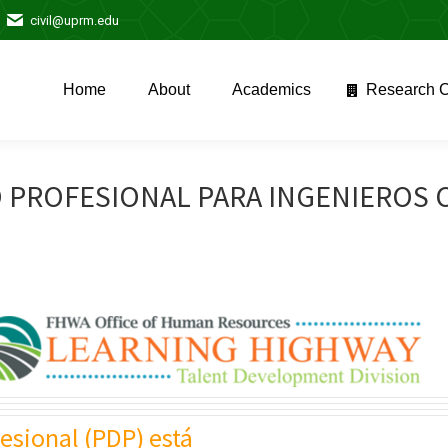
civil@uprm.edu
Home
About
Academics
Research C
Home
About
Academics
Research C
PROFESIONAL PARA INGENIEROS C
esional (PDP) está