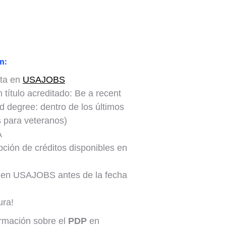
n:
nta en
USAJOBS
ítulo acreditado: Be a recent
d degree: dentro de los últimos
s para veteranos)
A
ión de créditos disponibles en
en USAJOBS antes de la fecha
ura!
rmación sobre el
PDP
en