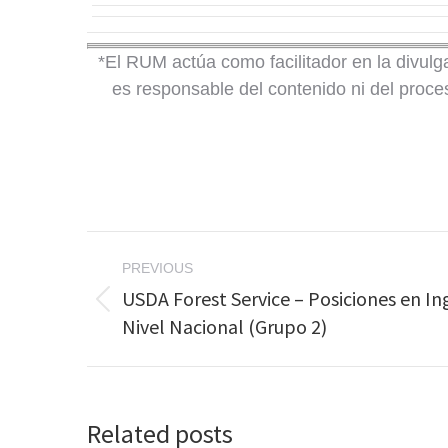
*El RUM actúa como facilitador en la divulg
es responsable del contenido ni del proce
Post
PREVIOUS
navigation
USDA Forest Service – Posiciones en Inge
Previous
Nivel Nacional (Grupo 2)
post:
Related posts