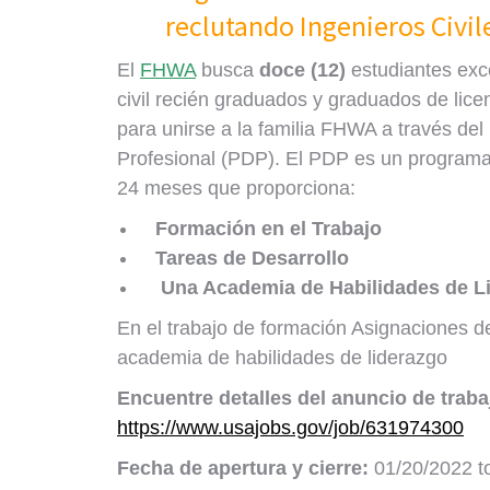
reclutando Ingenieros Civile
El
FHWA
busca
doce (12)
estudiantes exc
civil recién graduados y graduados de licen
para unirse a la familia FHWA a través de
Profesional (PDP). El PDP es un programa
24 meses que proporciona:
Formación en el Trabajo
Tareas de Desarrollo
Una Academia de Habilidades de L
En el trabajo de formación Asignaciones d
academia de habilidades de liderazgo
Encuentre detalles del anuncio de traba
https://www.usajobs.gov/job/631974300
Fecha de apertura y cierre:
01/20/2022 t