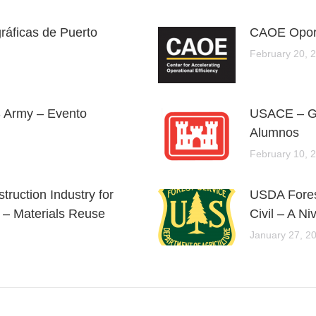
ráficas de Puerto
CAOE Oport
February 20, 
S Army – Evento
USACE – GS
Alumnos
February 10, 
truction Industry for
USDA Forest
e – Materials Reuse
Civil – A Ni
January 27, 2