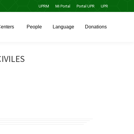
UPRM
Mi Portal
Portal UPR
UPR
enters
People
Language
Donations
enters
People
Language
Donations
IVILES