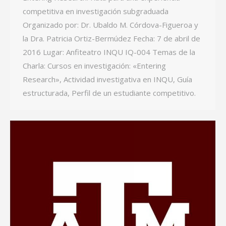
competitiva en investigación subgraduada
Organizado por: Dr. Ubaldo M. Córdova-Figueroa y
la Dra. Patricia Ortiz-Bermúdez Fecha: 7 de abril de
2016 Lugar: Anfiteatro INQU IQ-004 Temas de la
Charla: Cursos en investigación: «Entering
Research», Actividad investigativa en INQU, Guía
estructurada, Perfil de un estudiante competitivo.