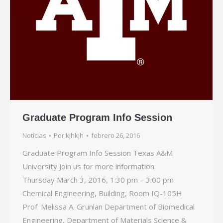
Graduate Program Info Session
Noticias
Por
kjhkjh
febrero 26, 2016
Graduate Program Info Session Texas A&M
University Join us for more information:
Thursday March 3, 2016, 1:30 pm – 3:00 pm
Chemical Engineering, Building, Room IQ-105H
Prof. Melissa A. Grunlan Department of Biomedical
Engineering, Department of Materials Science &