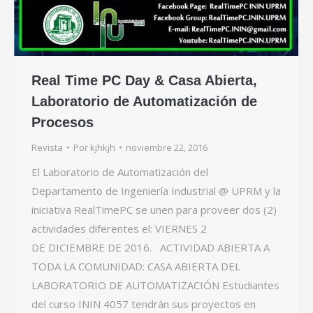
Real Time PC Day & Casa Abierta,
Laboratorio de Automatización de
Procesos
Revista
Por
kjhkjh
noviembre 22, 2016
El Laboratorio de Automatización del
Departamento de Ingeniería Industrial @ UPRM y la
iniciativa RealTimePC se unen para proveer dos (2)
actividades diferentes el: VIERNES 2
DE DICIEMBRE DE 2016. ACTIVIDAD ABIERTA A
TODA LA COMUNIDAD: CASA ABIERTA DEL
LABORATORIO DE AUTOMATIZACIÓN Estudiantes
del curso ININ 4057 tendrán sus proyectos en