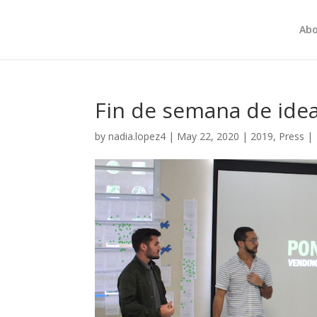
Abo
Fin de semana de ide
by
nadia.lopez4
|
May 22, 2020
|
2019
,
Press
|