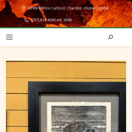
UPRM Edificio Carlos E. Chardón, oficina CH-504
(787) 832-4040 ext. 3846
Search: