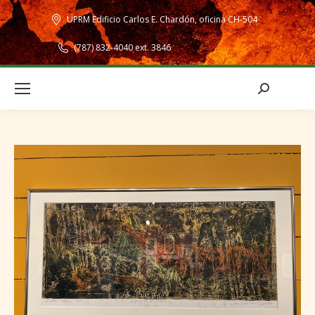
UPRM Edificio Carlos E. Chardón, oficina CH-504
(787) 832-4040 ext. 3846
Search: