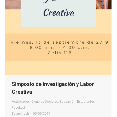
Simposio de Investigación y Labor
Creativa
Actividades
,
Ciencias Sociales
,
Educación
,
Estudiantes
,
Facultad
By
arci tech
09/09/2019