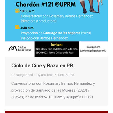
Ciclo de Cine y Raza en PR
Uncategorized
By
arci tech
14/03/2025
Conversatorio con Rosamary Berrios Hernández y
proyección de Santiago de las Mujeres (2023) /
Jueves, 27 de marzo/ 10:30am y 4:30pm)/ CH121