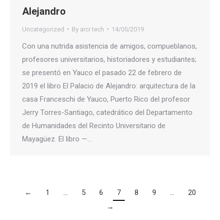
Alejandro
Uncategorized
By
arci tech
14/05/2019
Con una nutrida asistencia de amigos, compueblanos,
profesores universitarios, historiadores y estudiantes;
se presentó en Yauco el pasado 22 de febrero de
2019 el libro El Palacio de Alejandro: arquitectura de la
casa Franceschi de Yauco, Puerto Rico del profesor
Jerry Torres-Santiago, catedrático del Departamento
de Humanidades del Recinto Universitario de
Mayagüez. El libro —…
←
1
…
5
6
7
8
9
…
20
→