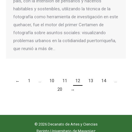
país, con la intensión de pensarlos y hacerlos
habitables y sostenibles, utilizando la técnica de la
fotografía como herramienta de investigación en este
quehacer, fue el motor del primer Certamen de
fotografía sobre asuntos sociales: visualizando
problemas urbanos en la cotidianidad puertorriqueña,
que reunió a más de…
←
1
…
10
11
12
13
14
…
20
→
© 2026 Decanato de Artes y Ciencias
Recinto Universitario de Mayagüez