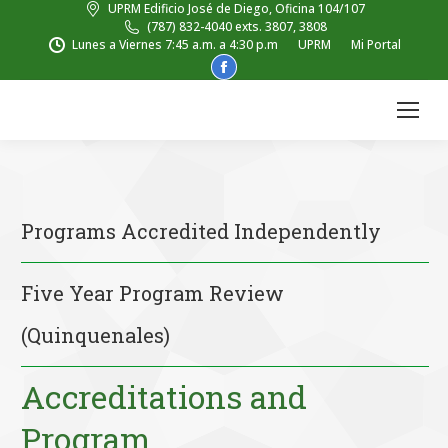
UPRM Edificio José de Diego, Oficina 104/107
(787) 832-4040 exts. 3807, 3808
Lunes a Viernes 7:45 a.m. a 4:30 p.m
UPRM
Mi Portal
Facebook
page
opens
in
new
window
Programs Accredited Independently
Five Year Program Review
(Quinquenales)
Accreditations and
Program