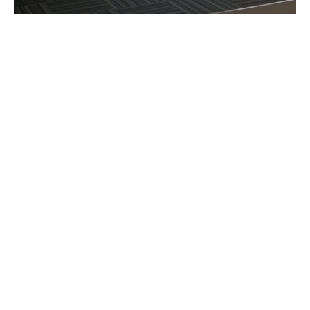
Dirigidos a comprender los procesos
naturales y a establecer un foro de
discusión para estos temas, el Centro
Hemisférico de Cooperación en
Investigación y Educación en Ingeniería y
Ciencia Aplicada (CoHemis) de la
Universidad de Puerto Rico en Mayagüez
(UPRM) auspició su Decimoséptima Reunión
Nacional de Percepción Remota y Sistemas
de Información Geográfica de Puerto Rico
(PRYSIG) el 25 de octubre de 2019 en la
Universidad de Puerto Rico, Recinto de
Mayagüez.El evento, el cual reunió a