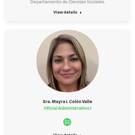
Departamento de Ciencias Sociales.
website
View details
Sra. Mayra I. Colón Valle
Oficial Administrativo I
E-
mail