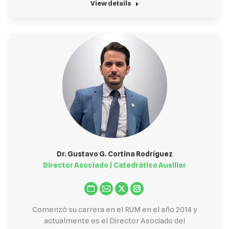
View details
Dr. Gustavo G. Cortina Rodríguez
Director Asociado | Catedrático Auxiliar
Personal
E-
X
Instagram
blog
mail
Comenzó su carrera en el RUM en el año 2014 y
/
actualmente es el Director Asociado del