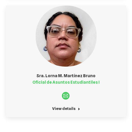
Sra. Lorna M. Martínez Bruno
Oficial de Asuntos Estudiantiles I
E-
mail
View details