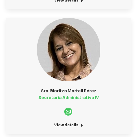
View details
Sra. Maritza Martell Pérez
Secretaria Administrativa IV
E-
mail
View details