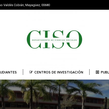
nso Valdés Cobián, Mayagüez, 00680
STUDIANTES
CENTROS DE INVESTIGACIÓN
PUBLI
UDIANTES
CENTROS DE INVESTIGACIÓN
PUB