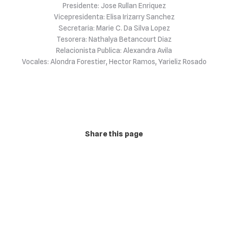
Presidente: Jose Rullan Enriquez
Vicepresidenta: Elisa Irizarry Sanchez
Secretaria: Marie C. Da Silva Lopez
Tesorera: Nathalya Betancourt Diaz
Relacionista Publica: Alexandra Avila
Vocales: Alondra Forestier, Hector Ramos, Yarieliz Rosado
Share this page
Share
Share
Share
Share
Share
on
on
on
on
on
Pinterest
WhatsApp
LinkedIn
X
Facebook
© 2026 Departamento de Ciencias Sociales |
Colegio de Artes y
Ciencias
|
Recinto Universitario de Mayagüez
|
Universidad de Puerto
Rico.
Todos los derechos reservados.