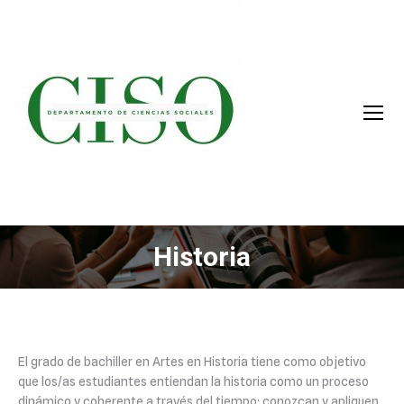
Historia
You are here:
El grado de bachiller en Artes en Historia tiene como objetivo
que los/as estudiantes entiendan la historia como un proceso
dinámico y coherente a través del tiempo; conozcan y apliquen