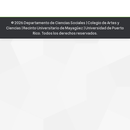
on
on
on
on
on
Pinterest
WhatsApp
LinkedIn
X
Facebook
© 2026 Departamento de Ciencias Sociales |
Colegio de Artes y
Ciencias
|
Recinto Universitario de Mayagüez
|
Universidad de Puerto
Rico.
Todos los derechos reservados.